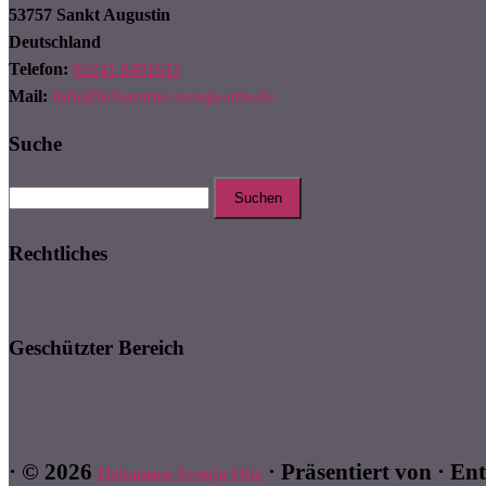
53757 Sankt Augustin
Deutschland
Telefon:
02241 8491612
Mail:
info@hebamme-svenja-otte.de
Suche
Suchen
nach:
Rechtliches
Geschützter Bereich
·
© 2026
·
Präsentiert von
·
Ent
Hebamme Svenja Otte