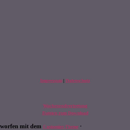
Impressum
|
Datenschutz
Wochenendvertretung
Dateien zum Download
worfen mit dem
·
Customizr-Theme