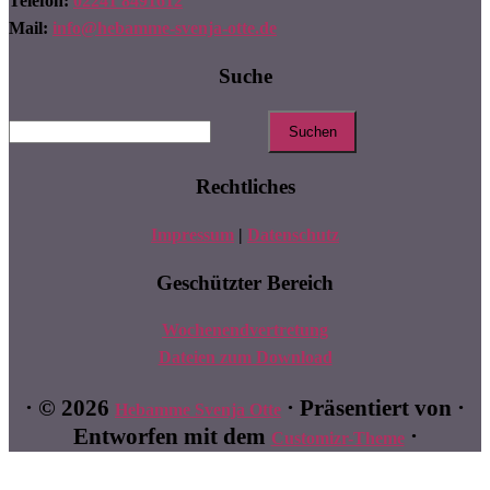
Telefon:
02241 8491612
Mail:
info@hebamme-svenja-otte.de
Suche
Suchen
nach:
Rechtliches
Impressum
|
Datenschutz
Geschützter Bereich
Wochenendvertretung
Dateien zum Download
·
© 2026
·
Präsentiert von
·
Hebamme Svenja Otte
Entworfen mit dem
·
Customizr-Theme