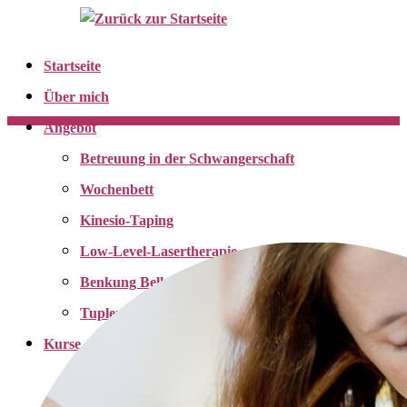
Zum
Inhalt
springen
Startseite
Über mich
Angebot
Betreuung in der Schwangerschaft
Wochenbett
Kinesio-Taping
Low-Level-Lasertherapie
Benkung Belly Binding
Tupler Technik
Kurse
Yoga für Schwangere
Yoga nach der Rückbildung