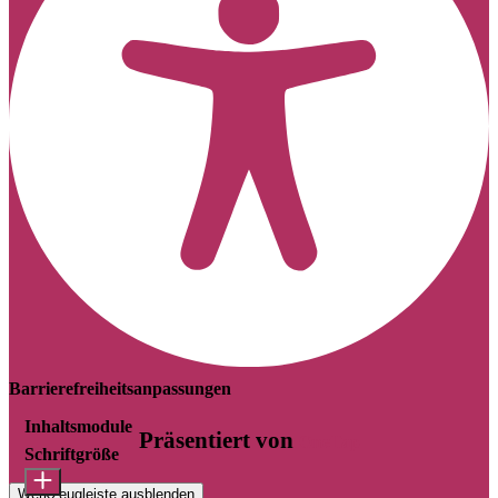
Barrierefreiheitsanpassungen
Inhaltsmodule
Präsentiert von
OneTap
Schriftgröße
Werkzeugleiste ausblenden