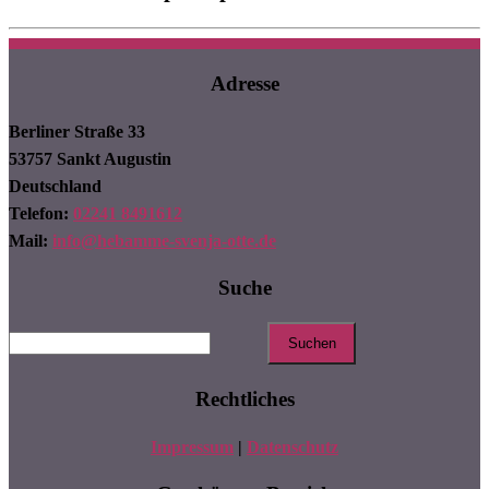
Adresse
Berliner Straße 33
53757 Sankt Augustin
Deutschland
Telefon:
02241 8491612
Mail:
info@hebamme-svenja-otte.de
Suche
Suchen
nach:
Rechtliches
Impressum
|
Datenschutz