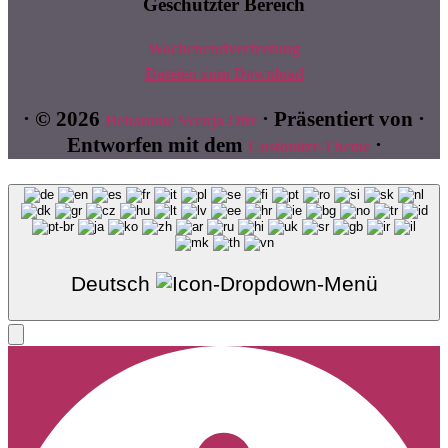
Geschützter Bereich
Wochenendvertretung
Dateien zum Download
·
© 2026
·
Präsentiert von
·
Hebamme Svenja Otte
Entworfen mit dem
·
Customizr-Theme
Deutsch